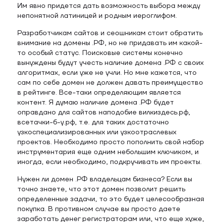
Им явно придется дать возможность выбора между
непонятной латиницей и родным иероглифом.
Разработчикам сайтов и сеошникам стоит обратить
внимание на домены .РФ, но не придавать им какой-
то особый статус. Поисковые системы конечно
вынуждены будут учесть наличие домена .РФ с своих
алгоритмах, если уже не учли. Но мне кажется, что
сам по себе домен не должен давать преимущество
в рейтинге. Все-таки определяющим является
контент. Я думаю наличие домена .РФ будет
оправдано для сайтов наподобие вилкиздесь.рф,
всетачки-б-у.рф, т.е. для таких достаточно
узкоспециализированных или узкоотраслевых
проектов. Необходимо просто пополнить свой набор
инструментария еще одним небольшим ключиком, и
иногда, если необходимо, подкручивать им проекты.
Нужен ли домен .РФ владельцам бизнеса? Если вы
точно знаете, что этот домен позволит решить
определенные задачи, то это будет целесообразная
покупка. В противном случае вы просто даете
заработать денег регистраторам или, что еще хуже,