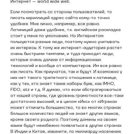
Интернет — world wide web.
Если посмотреть со стороны пользователей, то
писать кириллицей адрес сайта кому-то точно
удобнее. Мне лично, например, все равно.
Латиницей даже удобнее, т.к. английская раскладка
стоит у меня по умолчанию. Но Интернетом
пользуются разные люди, поэтому нужно учитывать
их интересы. К тому же интернет-аудитория растет
очень быстрыми темпами, и туда приходят люди,
которые очень далеки от информационных
технологий и вообще от компьютеров. Им все равно
как писать. Как приучатся, так и будут. И возможно у
них нет такого трепетного отношения к латинице,
как у тех, кто знает такие наборы букв, как IMHO,
FIDO, atz и т.д. Я думаю, что если абстрагироваться
от нашей страны, где уровень грамотности все-таки
достаточно высокий, и в целом «Икс» от «Игрека»
может отличить большинство, то во многих странах
большое количество людей не знает других языков,
кроме своего родного. Поэтому домены на своем
языке будут неизбежно появляться в других странах.
В Индии и Китае, извините, по миллиарду населения.