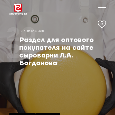
17
20
14 января 2025
Раздел для оптового
25
покупателя на сайте
сыроварни Л.А.
Богданова