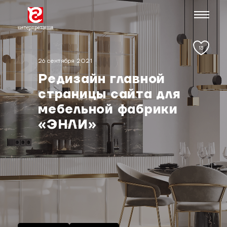
13
20
26 сентября 2021
Редизайн главной
21
страницы сайта для
мебельной фабрики
«ЭНЛИ»